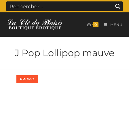
0
MENU
J Pop Lollipop mauve
PROMO