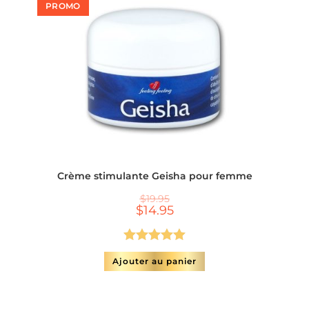
PROMO
Crème stimulante Geisha pour femme
$
19.95
$
14.95
Note
5.00
Ajouter au panier
sur 5