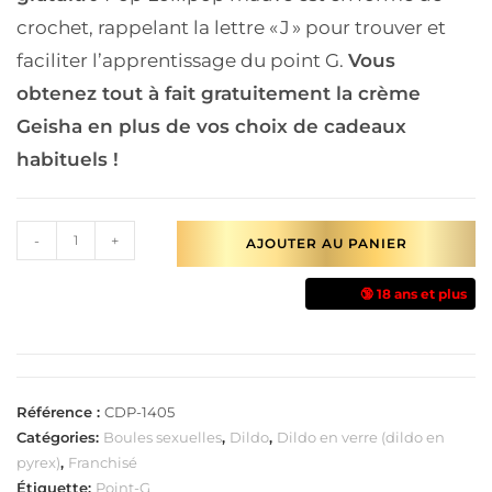
crochet, rappelant la lettre « J » pour trouver et
faciliter l’apprentissage du point G.
Vous
obtenez tout à fait gratuitement la crème
Geisha en plus de vos choix de cadeaux
habituels !
-
+
AJOUTER AU PANIER
🔞 18 ans et plus
Référence :
CDP-1405
Catégories:
Boules sexuelles
,
Dildo
,
Dildo en verre (dildo en
pyrex)
,
Franchisé
Étiquette:
Point-G