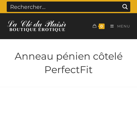
0
MENU
Anneau pénien côtelé
PerfectFit