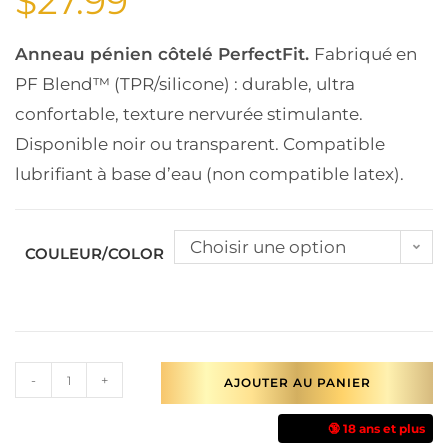
$
27.99
Anneau pénien côtelé PerfectFit.
Fabriqué en
PF Blend™ (TPR/silicone) : durable, ultra
confortable, texture nervurée stimulante.
Disponible noir ou transparent. Compatible
lubrifiant à base d’eau (non compatible latex).
Choisir une option
COULEUR/COLOR
-
+
AJOUTER AU PANIER
🔞 18 ans et plus