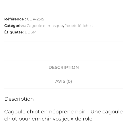
Référence :
CDP-2315
Catégories:
Cagoule et masque
,
Jouets fétiches
Étiquette:
BDSM
DESCRIPTION
AVIS (0)
Description
Cagoule chiot en néoprène noir – Une cagoule
chiot pour enrichir vos jeux de rôle