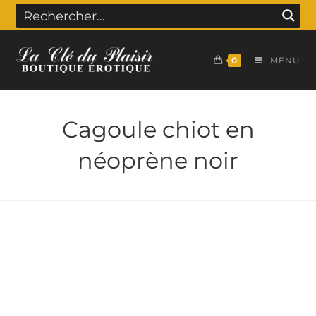
0
MENU
Cagoule chiot en
néoprène noir