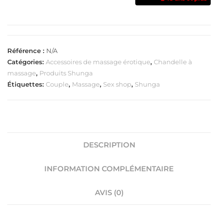
Référence :
N/A
Catégories:
Accessoires de massage érotique
,
Chandelle à
massage
,
Produits Shunga
Étiquettes:
Couple
,
Massage
,
Sex shop
,
Shunga
DESCRIPTION
INFORMATION COMPLÉMENTAIRE
AVIS (0)