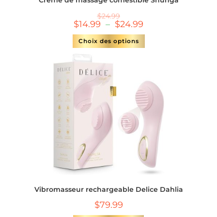
$
24.99
$
14.99
–
$
24.99
Choix des options
Vibromasseur rechargeable Delice Dahlia
$
79.99