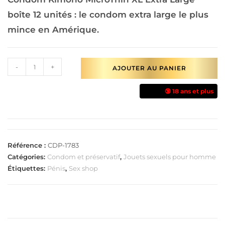
boîte 12 unités : le
condom extra large le plus
mince en Amérique.
-
+
AJOUTER AU PANIER
🔞 18 ans et plus
Référence :
CDP-1783
Catégories:
Condom et préservatif
,
Jouets sexuels pour homme
Étiquettes:
Pénis
,
Sex shop