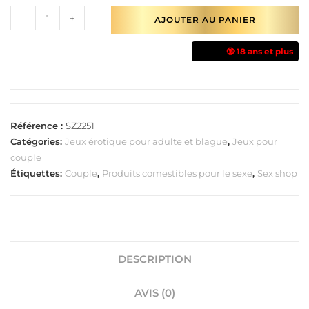
-
+
AJOUTER AU PANIER
🔞 18 ans et plus
Référence :
SZ2251
Catégories:
Jeux érotique pour adulte et blague
,
Jeux pour
couple
Étiquettes:
Couple
,
Produits comestibles pour le sexe
,
Sex shop
DESCRIPTION
AVIS (0)