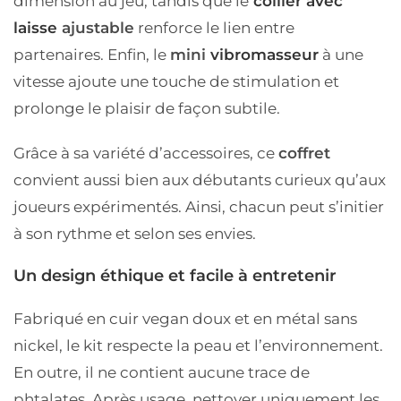
dimension au jeu, tandis que le
collier avec
laisse
ajustable
renforce le lien entre
partenaires. Enfin, le
mini
vibromasseur
à une
vitesse
ajoute une touche de stimulation et
prolonge le plaisir de façon subtile.
Grâce à sa variété d’accessoires, ce
coffret
convient aussi bien aux
débutants curieux
qu’aux
joueurs expérimentés
. Ainsi, chacun peut s’initier
à son rythme et selon ses envies.
Un design éthique et facile à entretenir
Fabriqué en
cuir vegan doux
et en
métal sans
nickel
, le kit respecte la peau et l’environnement.
En outre, il ne contient
aucune trace de
phtalates
. Après usage, nettoyer uniquement
les