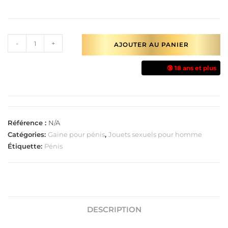
-
+
AJOUTER AU PANIER
🔞 18 ans et plus
Référence :
N/A
Catégories:
Gaine pour pénis
,
Jouets sexuels pour homme
Étiquette:
Pénis
DESCRIPTION