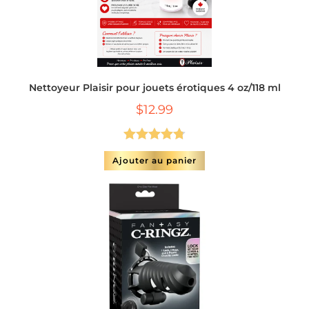
Nettoyeur Plaisir pour jouets érotiques 4 oz/118 ml
$
12.99
Note
4.75
Ajouter au panier
sur 5