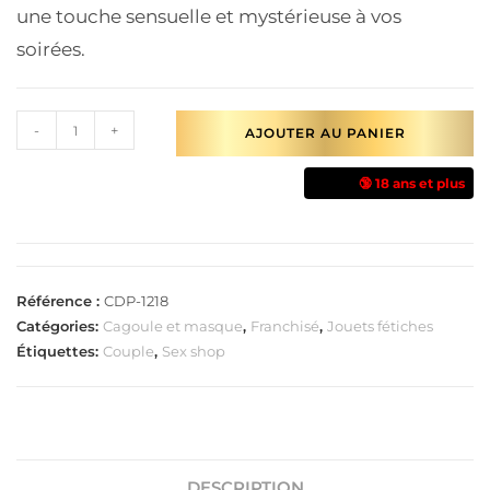
une touche sensuelle et mystérieuse à vos
soirées.
-
+
AJOUTER AU PANIER
🔞 18 ans et plus
Référence :
CDP-1218
Catégories:
Cagoule et masque
,
Franchisé
,
Jouets fétiches
Étiquettes:
Couple
,
Sex shop
DESCRIPTION