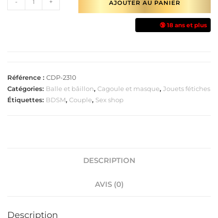
-
+
AJOUTER AU PANIER
🔞 18 ans et plus
Référence :
CDP-2310
Catégories:
Balle et bâillon
,
Cagoule et masque
,
Jouets fétiches
Étiquettes:
BDSM
,
Couple
,
Sex shop
DESCRIPTION
AVIS (0)
Description