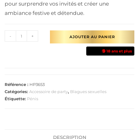
pour surprendre vos invités et créer une
ambiance festive et détendue.
-
+
AJOUTER AU PANIER
🔞 18 ans et plus
Référence :
HP3653
Catégories:
Accessoire de party
,
Blagues sexuelles
Étiquette:
Pénis
DESCRIPTION