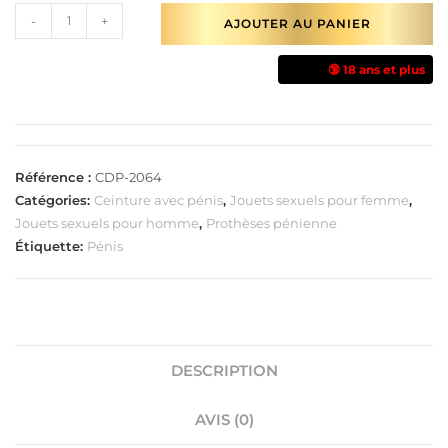
-
+
AJOUTER AU PANIER
🔞 18 ans et plus
Référence :
CDP-2064
Catégories:
Ceinture avec pénis
,
Jouets sexuels pour femme
,
Jouets sexuels pour homme
,
Prothèses pénienne
Étiquette:
Pénis
DESCRIPTION
AVIS (0)