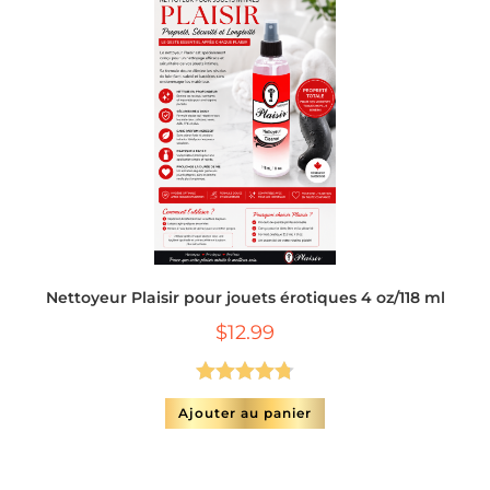
Nettoyeur Plaisir pour jouets érotiques 4 oz/118 ml
$
12.99
Note
4.75
Ajouter au panier
sur 5