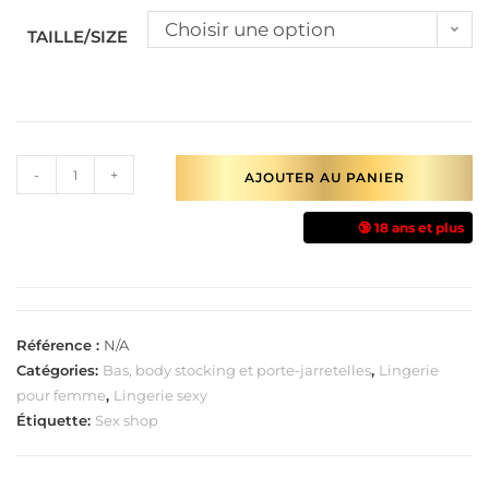
Choisir une option
TAILLE/SIZE
-
+
AJOUTER AU PANIER
🔞 18 ans et plus
Référence :
N/A
Catégories:
Bas, body stocking et porte-jarretelles
,
Lingerie
pour femme
,
Lingerie sexy
Étiquette:
Sex shop