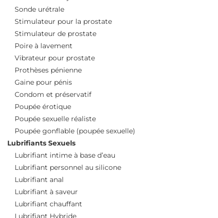
Sonde urétrale
Stimulateur pour la prostate
Stimulateur de prostate
Poire à lavement
Vibrateur pour prostate
Prothèses pénienne
Gaine pour pénis
Condom et préservatif
Poupée érotique
Poupée sexuelle réaliste
Poupée gonflable (poupée sexuelle)
Lubrifiants Sexuels
Lubrifiant intime à base d’eau
Lubrifiant personnel au silicone
Lubrifiant anal
Lubrifiant à saveur
Lubrifiant chauffant
Lubrifiant Hybride