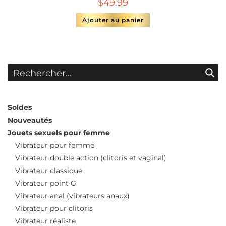
$
49.99
Ajouter au panier
Soldes
Nouveautés
Jouets sexuels pour femme
Vibrateur pour femme
Vibrateur double action (clitoris et vaginal)
Vibrateur classique
Vibrateur point G
Vibrateur anal (vibrateurs anaux)
Vibrateur pour clitoris
Vibrateur réaliste