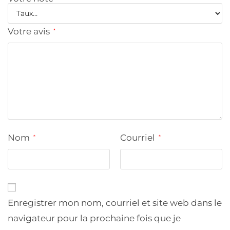
Votre avis
*
Nom
Courriel
*
*
Enregistrer mon nom, courriel et site web dans le
navigateur pour la prochaine fois que je