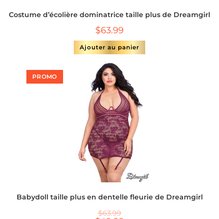
Costume d’écolière dominatrice taille plus de Dreamgirl
$
63.99
Ajouter au panier
PROMO
Babydoll taille plus en dentelle fleurie de Dreamgirl
$
63.99