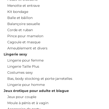
Menotte et entrave
Kit bondage
Balle et bâillon
Balançoire sexuelle
Corde et ruban
Pince pour mamelon
Cagoule et masque
Ameublement et divers
Lingerie sexy
Lingerie pour femme
Lingerie Taille Plus
Costumes sexy
Bas, body stocking et porte-jarretelles
Lingerie pour homme
Jeux érotique pour adulte et blague
Jeux pour couple
Moule à pénis et à vagin
Accessoire de party