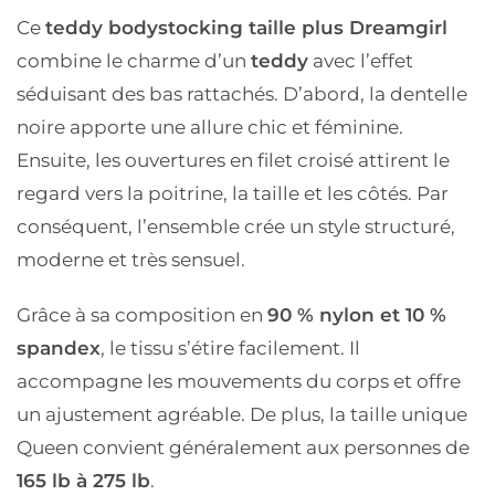
Ce
teddy bodystocking taille plus Dreamgirl
combine le charme d’un
teddy
avec l’effet
séduisant des bas rattachés. D’abord, la dentelle
noire apporte une allure chic et féminine.
Ensuite, les ouvertures en filet croisé attirent le
regard vers la poitrine, la taille et les côtés. Par
conséquent, l’ensemble crée un style structuré,
moderne et très sensuel.
Grâce à sa composition en
90 % nylon et 10 %
spandex
, le tissu s’étire facilement. Il
accompagne les mouvements du corps et offre
un ajustement agréable. De plus, la taille unique
Queen convient généralement aux personnes de
165 lb à 275 lb
.