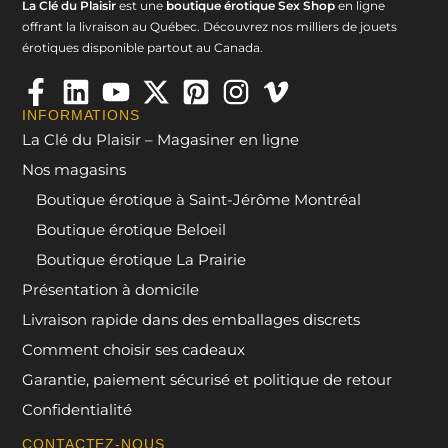
La Clé du Plaisir
est une
boutique érotique Sex Shop
en ligne
offrant la livraison au Québec. Découvrez nos milliers de jouets
érotiques disponible partout au Canada.
INFORMATIONS
La Clé du Plaisir – Magasiner en ligne
Nos magasins
Boutique érotique à Saint-Jérôme Montréal
Boutique érotique Beloeil
Boutique érotique La Prairie
Présentation à domicile
Livraison rapide dans des emballages discrets
Comment choisir ses cadeaux
Garantie, paiement sécurisé et politique de retour
Confidentialité
CONTACTEZ-NOUS