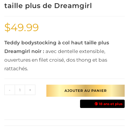
taille plus de Dreamgirl
$
49.99
Teddy bodystocking à col haut taille plus
Dreamgirl noir :
avec dentelle extensible,
ouvertures en filet croisé, dos thong et bas
rattachés.
-
+
AJOUTER AU PANIER
🔞 18 ans et plus