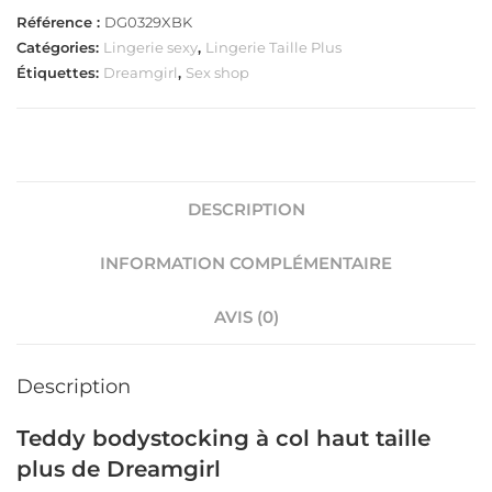
Référence :
DG0329XBK
Catégories:
Lingerie sexy
,
Lingerie Taille Plus
Étiquettes:
Dreamgirl
,
Sex shop
DESCRIPTION
INFORMATION COMPLÉMENTAIRE
AVIS (0)
Description
Teddy bodystocking à col haut taille
plus de Dreamgirl