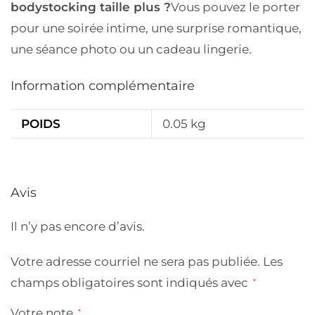
bodystocking taille plus ?
Vous pouvez le porter
pour une soirée intime, une surprise romantique,
une séance photo ou un cadeau lingerie.
Information complémentaire
POIDS
0.05 kg
Avis
Il n’y pas encore d’avis.
Votre adresse courriel ne sera pas publiée.
Les
champs obligatoires sont indiqués avec
*
Votre note
*