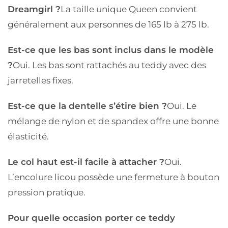
Dreamgirl ?
La taille unique Queen convient
généralement aux personnes de 165 lb à 275 lb.
Est-ce que les bas sont inclus dans le modèle
?
Oui. Les bas sont rattachés au teddy avec des
jarretelles fixes.
Est-ce que la dentelle s’étire bien ?
Oui. Le
mélange de nylon et de spandex offre une bonne
élasticité.
Le col haut est-il facile à attacher ?
Oui.
L’encolure licou possède une fermeture à bouton
pression pratique.
Pour quelle occasion porter ce teddy