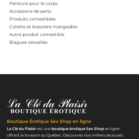
Peinture pour le corps
Accessoire de party
Produits comestibles
Culotte et brassière mangeable
Autre produit comestible
Blagues sexuelles
Boutique Érotique
Sex Shop en ligne
La Clé du Plaisir
est une
boutique érotique Sex Shop
en ligne
offrant la livraison au Québec. Découvrez nos milliers de jouets