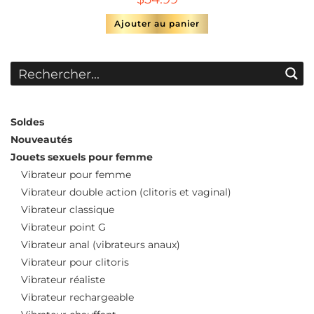
Ajouter au panier
Soldes
Nouveautés
Jouets sexuels pour femme
Vibrateur pour femme
Vibrateur double action (clitoris et vaginal)
Vibrateur classique
Vibrateur point G
Vibrateur anal (vibrateurs anaux)
Vibrateur pour clitoris
Vibrateur réaliste
Vibrateur rechargeable