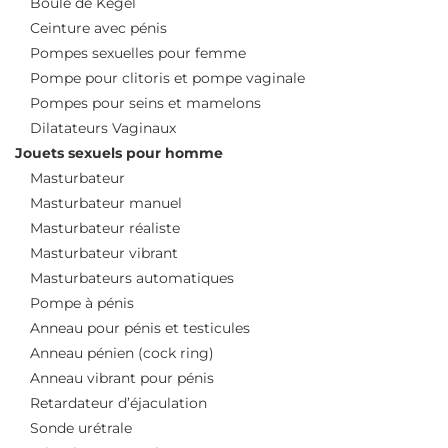
Boule de Kegel
Ceinture avec pénis
Pompes sexuelles pour femme
Pompe pour clitoris et pompe vaginale
Pompes pour seins et mamelons
Dilatateurs Vaginaux
Jouets sexuels pour homme
Masturbateur
Masturbateur manuel
Masturbateur réaliste
Masturbateur vibrant
Masturbateurs automatiques
Pompe à pénis
Anneau pour pénis et testicules
Anneau pénien (cock ring)
Anneau vibrant pour pénis
Retardateur d’éjaculation
Sonde urétrale