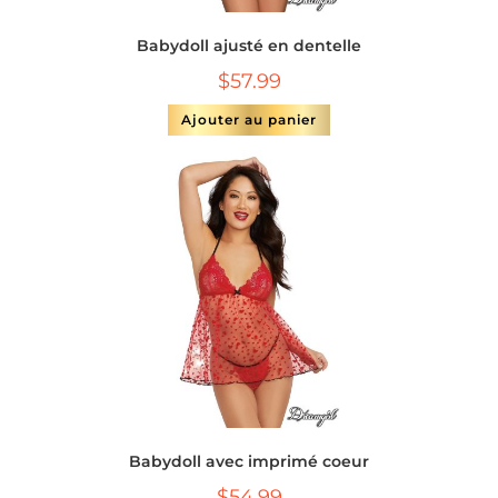
Babydoll ajusté en dentelle
$
57.99
Ajouter au panier
Babydoll avec imprimé coeur
$
54.99