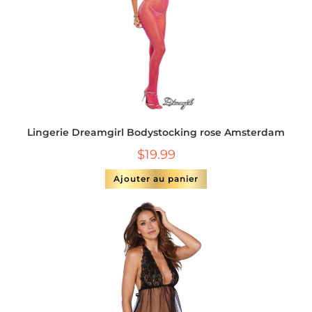
Lingerie Dreamgirl Bodystocking rose Amsterdam
$
19.99
Ajouter au panier