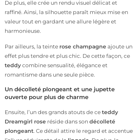
De plus, elle crée un rendu visuel délicat et
raffiné. Ainsi, la silhouette paraît mieux mise en
valeur tout en gardant une allure légère et
harmonieuse.
Par ailleurs, la teinte
rose champagne
ajoute un
effet plus tendre et plus chic. De cette façon, ce
teddy
combine sensualité, élégance et
romantisme dans une seule pièce.
Un décolleté plongeant et une jupette
ouverte pour plus de charme
Ensuite, l’un des grands atouts de ce
teddy
Dreamgirl rose
réside dans son
décolleté
plongeant
. Ce détail attire le regard et accentue