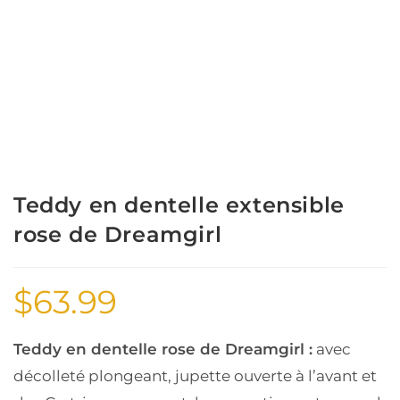
Teddy en dentelle extensible
rose de Dreamgirl
$
63.99
Teddy en dentelle rose de Dreamgirl :
avec
décolleté plongeant, jupette ouverte à l’avant et