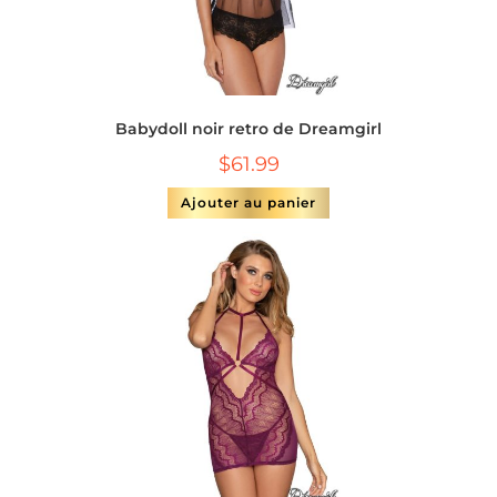
Babydoll noir retro de Dreamgirl
$
61.99
Ajouter au panier