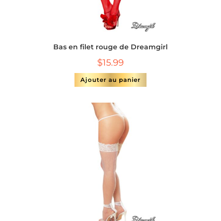
Bas en filet rouge de Dreamgirl
$
15.99
Ajouter au panier