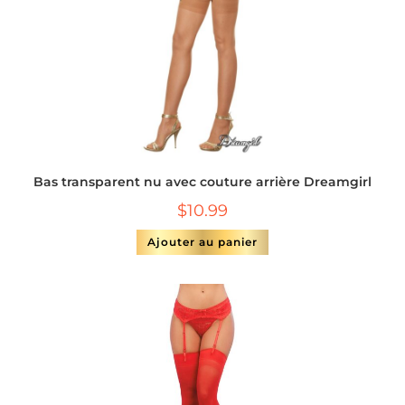
Bas transparent nu avec couture arrière Dreamgirl
$
10.99
Ajouter au panier