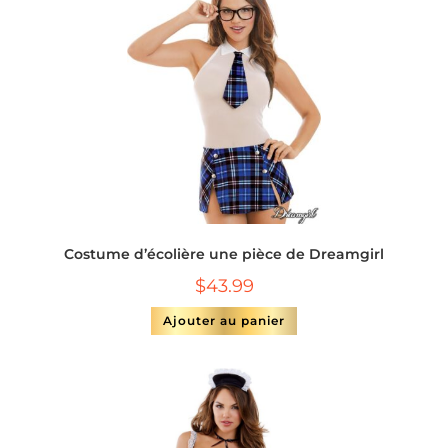
Costume d’écolière une pièce de Dreamgirl
$
43.99
Ajouter au panier