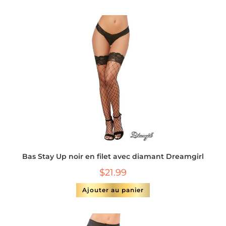
Bas Stay Up noir en filet avec diamant Dreamgirl
$
21.99
Ajouter au panier