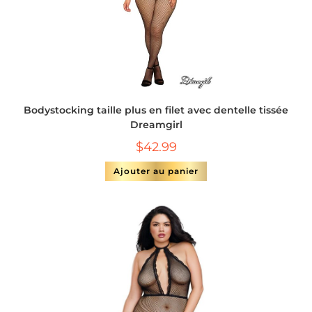
Bodystocking taille plus en filet avec dentelle tissée
Dreamgirl
$
42.99
Ajouter au panier