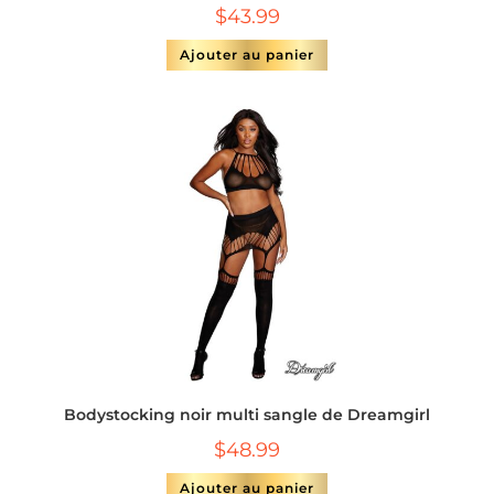
$
43.99
Ajouter au panier
Bodystocking noir multi sangle de Dreamgirl
$
48.99
Ajouter au panier