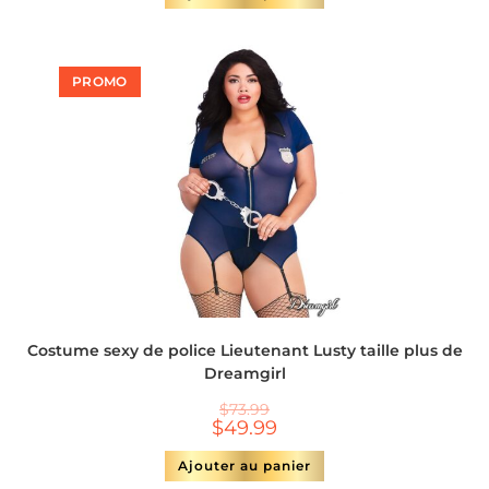
PROMO
Costume sexy de police Lieutenant Lusty taille plus de
Dreamgirl
$
73.99
$
49.99
Ajouter au panier