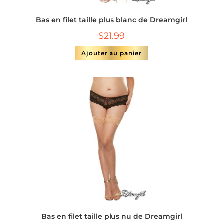
Bas en filet taille plus blanc de Dreamgirl
$
21.99
Ajouter au panier
Bas en filet taille plus nu de Dreamgirl