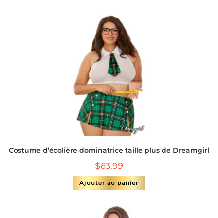
Costume d’écolière dominatrice taille plus de Dreamgirl
$
63.99
Ajouter au panier