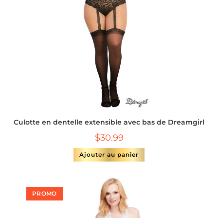
Culotte en dentelle extensible avec bas de Dreamgirl
$
30.99
Ajouter au panier
PROMO