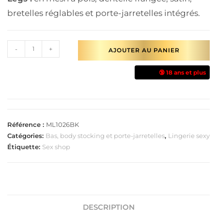
bretelles réglables et porte-jarretelles intégrés.
-
+
AJOUTER AU PANIER
🔞 18 ans et plus
Référence :
ML1026BK
Catégories:
Bas, body stocking et porte-jarretelles
,
Lingerie sexy
Étiquette:
Sex shop
DESCRIPTION