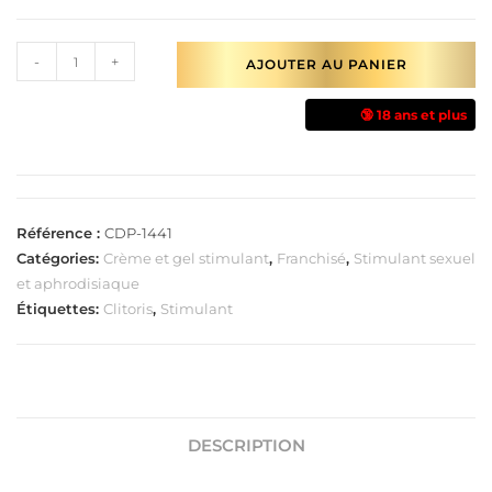
-
+
AJOUTER AU PANIER
🔞 18 ans et plus
Référence :
CDP-1441
Catégories:
Crème et gel stimulant
,
Franchisé
,
Stimulant sexuel
et aphrodisiaque
Étiquettes:
Clitoris
,
Stimulant
DESCRIPTION