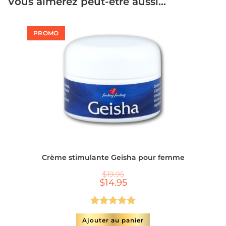
Vous aimerez peut-être aussi…
PROMO
Crème stimulante Geisha pour femme
$
19.95
$
14.95
Note
5.00
Ajouter au panier