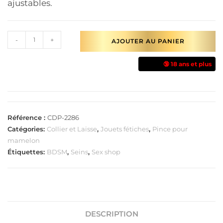
ajustables.
-
+
AJOUTER AU PANIER
🔞 18 ans et plus
Référence :
CDP-2286
Catégories:
Collier et Laisse
,
Jouets fétiches
,
Pince pour
mamelon
Étiquettes:
BDSM
,
Seins
,
Sex shop
DESCRIPTION