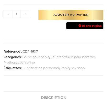
-
+
AJOUTER AU PANIER
🔞 18 ans et plus
Référence :
CDP-1607
Catégories:
Gaine pour pénis
,
Jouets sexuels pour homme
,
Prothèses pénienne
Étiquettes:
Lubrification personnel
,
Pénis
,
Sex shop
DESCRIPTION