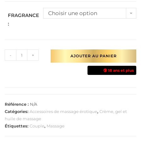
Choisir une option
FRAGRANCE
:
-
+
AJOUTER AU PANIER
🔞 18 ans et plus
Référence :
N/A
Catégories:
Accessoires de massage érotique
,
Crème, gel et
huile de massage
Étiquettes:
Couple
,
Massage