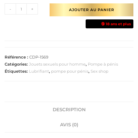
-
+
AJOUTER AU PANIER
🔞 18 ans et plus
Référence :
CDP-1569
Catégories:
Jouets sexuels pour homme
,
Pompe à pénis
Étiquettes:
Lubrifiant
,
pompe pour pénis
,
Sex shop
DESCRIPTION
AVIS (0)