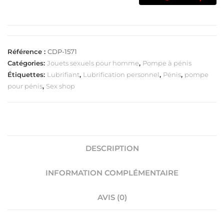
Référence :
CDP-1571
Catégories:
Jouets sexuels pour homme
,
Pompe à pénis
Étiquettes:
Lubrifiant
,
Lubrification personnel
,
Pénis
,
pompe
pour pénis
,
Sex shop
DESCRIPTION
INFORMATION COMPLÉMENTAIRE
AVIS (0)