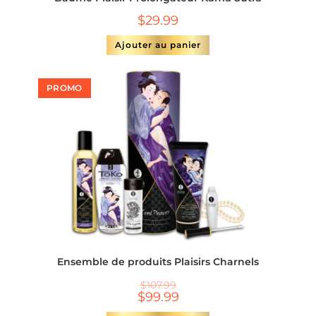
$
29.99
Ajouter au panier
PROMO
Ensemble de produits Plaisirs Charnels
$
107.99
$
99.99