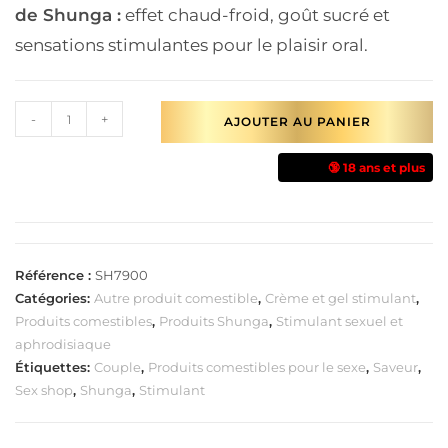
de Shunga :
effet chaud-froid, goût sucré et
sensations stimulantes pour le plaisir oral.
-
+
AJOUTER AU PANIER
🔞 18 ans et plus
Référence :
SH7900
Catégories:
Autre produit comestible
,
Crème et gel stimulant
,
Produits comestibles
,
Produits Shunga
,
Stimulant sexuel et
aphrodisiaque
Étiquettes:
Couple
,
Produits comestibles pour le sexe
,
Saveur
,
Sex shop
,
Shunga
,
Stimulant