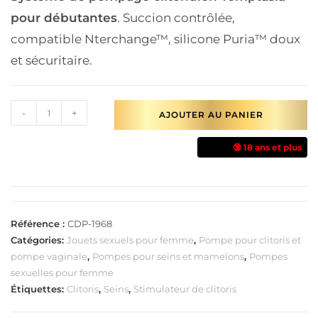
pour débutantes
. Succion contrôlée,
compatible Nterchange™, silicone Puria™ doux
et sécuritaire.
-
+
AJOUTER AU PANIER
🔞 18 ans et plus
Référence :
CDP-1968
Catégories:
Jouets sexuels pour femme
,
Pompe pour clitoris et
pompe vaginale
,
Pompes pour seins et mamelons
,
Pompes
sexuelles pour femme
Étiquettes:
Clitoris
,
Seins
,
Stimulateur de clitoris