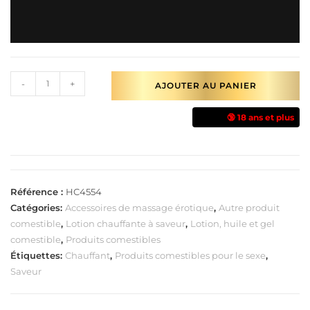
-
+
AJOUTER AU PANIER
🔞 18 ans et plus
Référence :
HC4554
Catégories:
Accessoires de massage érotique
,
Autre produit
comestible
,
Lotion chauffante à saveur
,
Lotion, huile et gel
comestible
,
Produits comestibles
Étiquettes:
Chauffant
,
Produits comestibles pour le sexe
,
Saveur