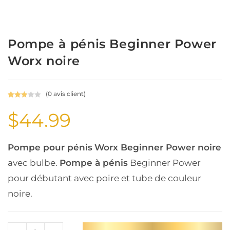
Pompe à pénis Beginner Power
Worx noire
(
0
avis client)
Noté
1
$
44.99
3.00
sur 5
basé
sur
Pompe pour pénis
Worx Beginner Power noire
notation
avec bulbe.
Pompe à pénis
Beginner Power
client
pour débutant avec poire et tube de couleur
noire.