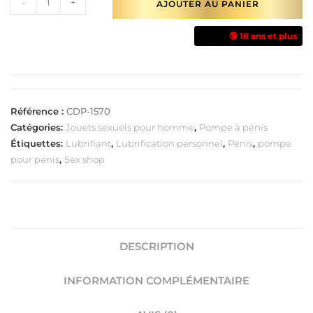
-
+
AJOUTER AU PANIER
🔞 18 ans et plus
Référence :
CDP-1570
Catégories:
Jouets sexuels pour homme
,
Pompe à pénis
Étiquettes:
Lubrifiant
,
Lubrification personnel
,
Pénis
,
pompe
pour pénis
,
Sex shop
DESCRIPTION
INFORMATION COMPLÉMENTAIRE